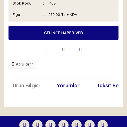
Stok Kodu
M08
Fiyat
270,00 TL + KDV
GELİNCE HABER VER
Karşılaştır
Ürün Bilgisi
Yorumlar
Taksit Seçen
Bu ürünün fiyat bilgisi, resim, ürün açıklamalarında ve
diğer konularda yetersiz gördüğünüz noktaları öneri
Bu ürüne ilk yorumu siz yapın!
formunu kullanarak tarafımıza iletebilirsiniz.
Görüş ve önerileriniz için teşekkür ederiz.