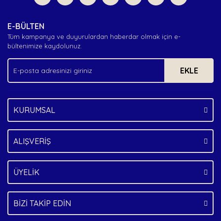
Yorum Yaz
Ürün resmi kalitesiz, bozuk veya görüntülenemiyor.
E-BÜLTEN
Ürün açıklamasında eksik bilgiler bulunuyor.
Tüm kampanya ve duyurulardan haberdar olmak için e-
Ürün bilgilerinde hatalar bulunuyor.
bültenimize kaydolunuz.
Ürün fiyatı diğer sitelerden daha pahalı.
EKLE
Bu ürüne benzer farklı alternatifler olmalı.
KURUMSAL
Gönder
ALIŞVERİŞ
ÜYELİK
BİZİ TAKİP EDİN