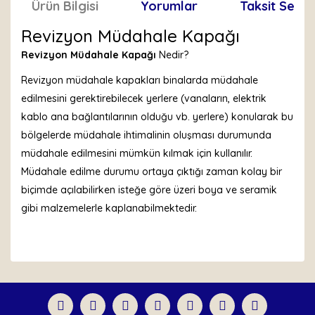
Ürün Bilgisi
Yorumlar
Taksit Seçen
Revizyon Müdahale Kapağı
Revizyon Müdahale Kapağı
Nedir?
Revizyon müdahale kapakları binalarda müdahale
edilmesini gerektirebilecek yerlere (vanaların, elektrik
kablo ana bağlantılarının olduğu vb. yerlere) konularak bu
bölgelerde müdahale ihtimalinin oluşması durumunda
müdahale edilmesini mümkün kılmak için kullanılır.
Müdahale edilme durumu ortaya çıktığı zaman kolay bir
biçimde açılabilirken isteğe göre üzeri boya ve seramik
gibi malzemelerle kaplanabilmektedir.
Bu ürünün fiyat bilgisi, resim, ürün açıklamalarında ve
diğer konularda yetersiz gördüğünüz noktaları öneri
Bu ürüne ilk yorumu siz yapın!
formunu kullanarak tarafımıza iletebilirsiniz.
Görüş ve önerileriniz için teşekkür ederiz.