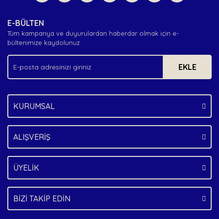
Yorum Yaz
Ürün resmi kalitesiz, bozuk veya görüntülenemiyor.
E-BÜLTEN
Ürün açıklamasında eksik bilgiler bulunuyor.
Tüm kampanya ve duyurulardan haberdar olmak için e-
Ürün bilgilerinde hatalar bulunuyor.
bültenimize kaydolunuz.
Ürün fiyatı diğer sitelerden daha pahalı.
EKLE
Bu ürüne benzer farklı alternatifler olmalı.
KURUMSAL
Gönder
ALIŞVERİŞ
ÜYELİK
BİZİ TAKİP EDİN