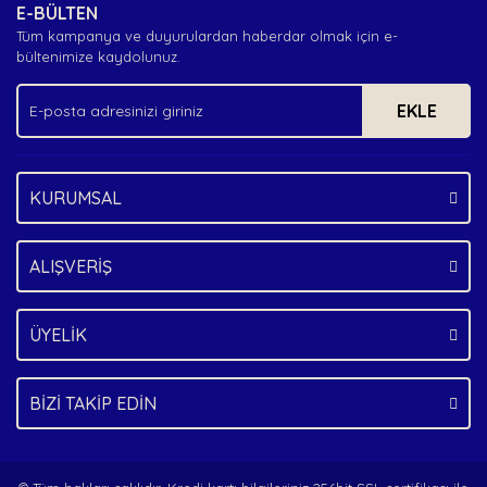
E-BÜLTEN
Ürün açıklamasında eksik bilgiler bulunuyor.
Tüm kampanya ve duyurulardan haberdar olmak için e-
Ürün bilgilerinde hatalar bulunuyor.
bültenimize kaydolunuz.
Ürün fiyatı diğer sitelerden daha pahalı.
EKLE
Bu ürüne benzer farklı alternatifler olmalı.
KURUMSAL
Gönder
ALIŞVERİŞ
ÜYELİK
BİZİ TAKİP EDİN