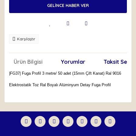
GELİNCE HABER VER
Karşılaştır
Ürün Bilgisi
Yorumlar
Taksit Seçen
|FG37| Fuga Profil 3 metre/ 50 adet (15mm Çift Kanat) Ral 9016
Elektrostatik Toz Ral Boyalı Alüminyum Detay Fuga Profil
Bu ürünün fiyat bilgisi, resim, ürün açıklamalarında ve
diğer konularda yetersiz gördüğünüz noktaları öneri
Bu ürüne ilk yorumu siz yapın!
formunu kullanarak tarafımıza iletebilirsiniz.
Görüş ve önerileriniz için teşekkür ederiz.
Yorum Yaz
Ürün resmi kalitesiz, bozuk veya görüntülenemiyor.