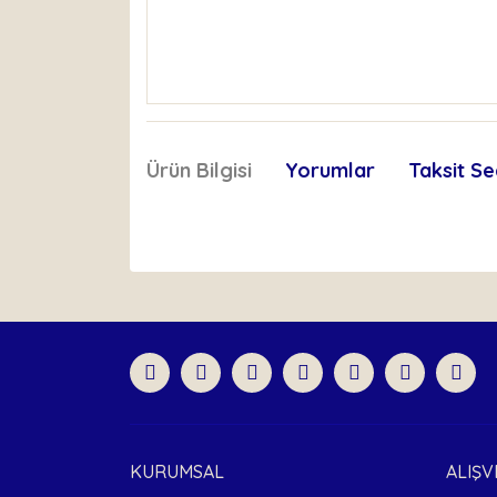
Ürün Bilgisi
Yorumlar
Taksit Se
Bu ürünün fiyat bilgisi, resim, ürün açıklamaları
Görüş ve önerileriniz için teşekkür ederiz.
Ürün resmi kalitesiz, bozuk veya görüntülenemiyor
Ürün açıklamasında eksik bilgiler bulunuyor.
Ürün bilgilerinde hatalar bulunuyor.
Ürün fiyatı diğer sitelerden daha pahalı.
Bu ürüne benzer farklı alternatifler olmalı.
KURUMSAL
ALIŞV