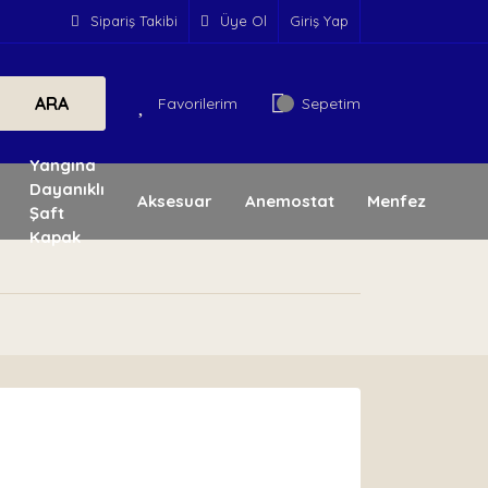
Sipariş Takibi
Üye Ol
Giriş Yap
ARA
Favorilerim
Sepetim
Yangına
Dayanıklı
Aksesuar
Anemostat
Menfez
Şaft
Kapak