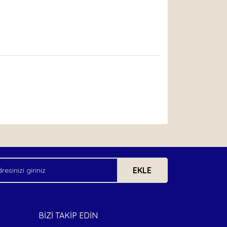
arak tarafımıza iletebilirsiniz.
EKLE
BİZİ TAKİP EDİN