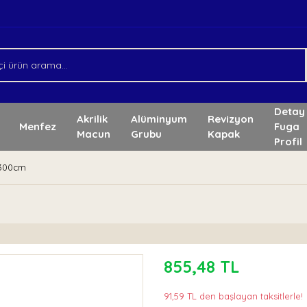
Detay
Akrilik
Alüminyum
Revizyon
Menfez
Fuga
Macun
Grubu
Kapak
Profil
 300cm
855,48 TL
91,59 TL den başlayan taksitlerle!