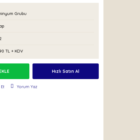
minyum Grubu
ap
2
,90 TL + KDV
EKLE
Hızlı Satın Al
 Et
Yorum Yaz