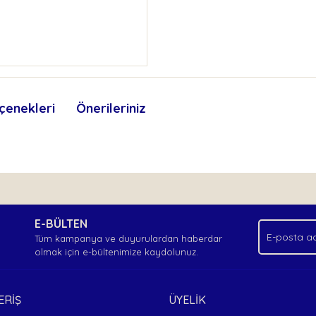
çenekleri
Önerileriniz
nda ve diğer konularda yetersiz gördüğünüz noktaları öneri formunu kullan
Bu ürüne ilk yorumu siz yapın!
.
E-BÜLTEN
Yorum Yaz
Tüm kampanya ve duyurulardan haberdar
olmak için e-bültenimize kaydolunuz.
ERİŞ
ÜYELİK