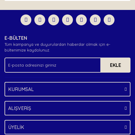
diğer konularda yetersiz gördüğünüz noktaları öneri
Bu ürüne ilk yorumu siz yapın!
formunu kullanarak tarafımıza iletebilirsiniz.
Görüş ve önerileriniz için teşekkür ederiz.
Yorum Yaz
Ürün resmi kalitesiz, bozuk veya görüntülenemiyor.
E-BÜLTEN
Ürün açıklamasında eksik bilgiler bulunuyor.
Tüm kampanya ve duyurulardan haberdar olmak için e-
Ürün bilgilerinde hatalar bulunuyor.
bültenimize kaydolunuz.
Ürün fiyatı diğer sitelerden daha pahalı.
EKLE
Bu ürüne benzer farklı alternatifler olmalı.
KURUMSAL
Gönder
ALIŞVERİŞ
ÜYELİK