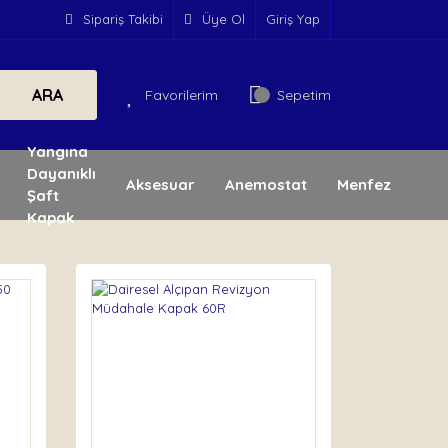
Sipariş Takibi
Üye Ol
Giriş Yap
ARA
Favorilerim
Sepetim
Yangına
Dayanıklı
Aksesuar
Anemostat
Menfez
Şaft
Kapak