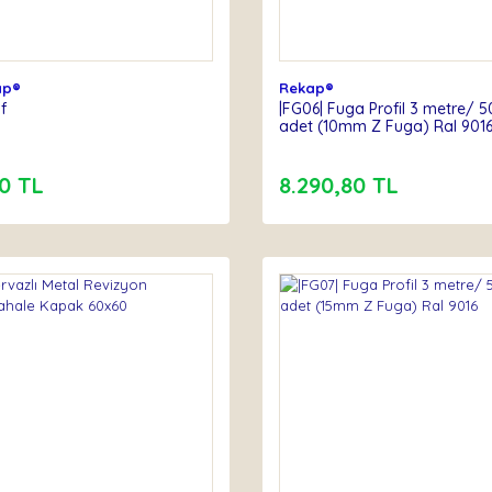
ap®
Rekap®
f
|FG06| Fuga Profil 3 metre/ 5
adet (10mm Z Fuga) Ral 901
0 TL
8.290,80 TL