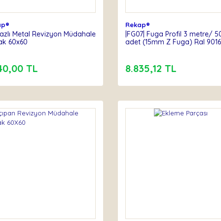
ap®
Rekap®
azlı Metal Revizyon Müdahale
|FG07| Fuga Profil 3 metre/ 5
ak 60x60
adet (15mm Z Fuga) Ral 9016
40,00 TL
8.835,12 TL