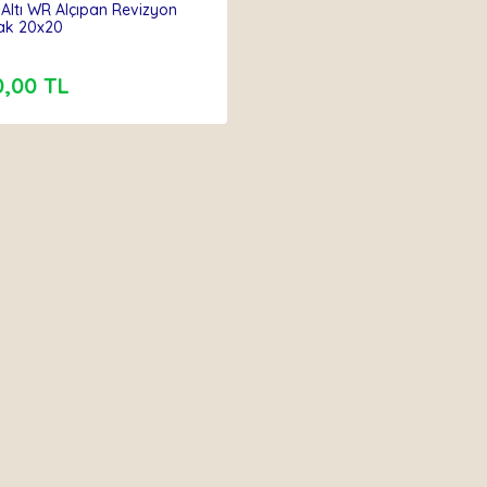
 Altı WR Alçıpan Revizyon
ak 20x20
0,00 TL