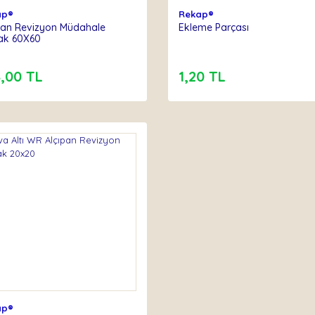
ap®
Rekap®
pan Revizyon Müdahale
Ekleme Parçası
ak 60X60
,00 TL
1,20 TL
ap®