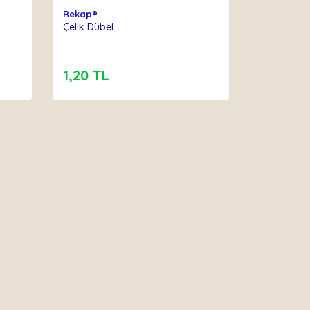
Rekap®
Çelik Dübel
1,20 TL